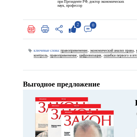
при Президенте РФ, доктор экономических
наук, профессор
2
0
,
,
ключевые слова:
правоприменение
экономический анализ права
,
,
,
контроль
правоприменение
цифровизация
ошибки первого и вт
Выгодное предложение