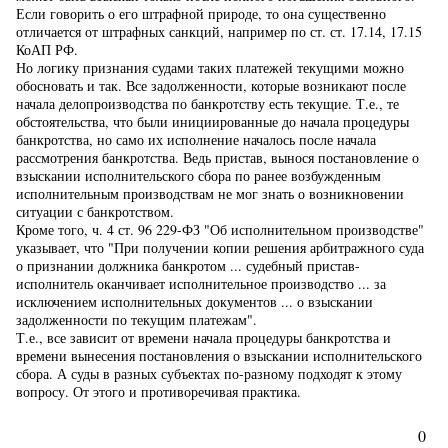
Если говорить о его штрафной природе, то она существенно
отличается от штрафных санкций, например по ст. ст. 17.14, 17.15
КоАП РФ.
Но логику признания судами таких платежей текущими можно
обосновать и так. Все задолженности, которые возникают после
начала делопроизводства по банкротству есть текущие. Т.е., те
обстоятельства, что были инициированные до начала процедуры
банкротства, но само их исполнение началось после начала
рассмотрения банкротства. Ведь пристав, вынося постановление о
взыскании исполнительского сбора по ранее возбужденным
исполнительным производствам не мог знать о возникновении
ситуации с банкротством.
Кроме того, ч. 4 ст. 96 229-ФЗ "Об исполнительном производстве"
указывает, что "При получении копии решения арбитражного суда
о признании должника банкротом ... судебный пристав-
исполнитель оканчивает исполнительное производство ... за
исключением исполнительных документов ... о взыскании
задолженности по текущим платежам".
Т.е., все зависит от времени начала процедуры банкротства и
времени вынесения постановления о взыскании исполнительского
сбора. А суды в разных субъектах по-разному подходят к этому
вопросу. От этого и противоречивая практика.
0