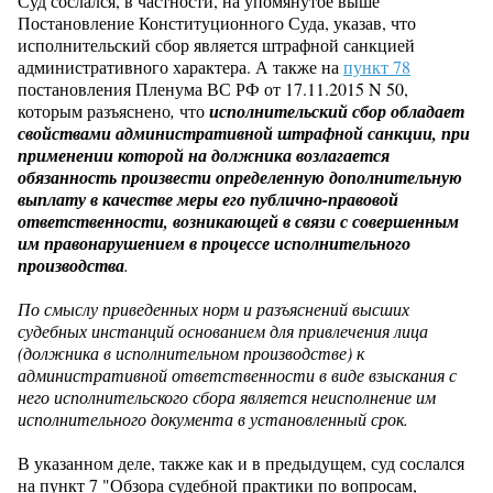
Суд сослался, в частности, на упомянутое выше
Постановление Конституционного Суда, указав, что
исполнительский сбор является штрафной санкцией
административного характера. А также на
пункт 78
постановления Пленума ВС РФ от 17.11.2015 N 50,
которым разъяснено
,
что
исполнительский сбор обладает
свойствами административной штрафной санкции, при
применении которой на должника возлагается
обязанность произвести определенную дополнительную
выплату в качестве меры его публично-правовой
ответственности, возникающей в связи с совершенным
им правонарушением в процессе исполнительного
производства
.
По смыслу приведенных норм и разъяснений высших
судебных инстанций основанием для привлечения лица
(должника в исполнительном производстве) к
административной ответственности в виде взыскания с
него исполнительского сбора является неисполнение им
исполнительного документа в установленный срок.
В указанном деле, также как и в предыдущем, суд сослался
на пункт 7 "Обзора судебной практики по вопросам,