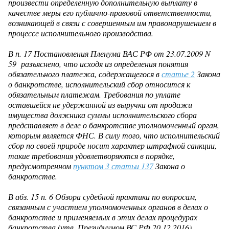
произвести определенную дополнительную выплату в
качестве меры его публично-правовой ответственности,
возникающей в связи с совершенным им правонарушением в
процессе исполнительного производства.
В
п. 17
Постановления Пленума ВАС РФ от 23.07.2009 N
59 разъяснено, что исходя из определения понятия
обязательного платежа, содержащегося в
статье 2
Закона
о банкротстве, исполнительский сбор относится к
обязательным платежам. Требования по уплате
оставшейся не удержанной из выручки от продажи
имущества должника суммы исполнительского сбора
представляет в деле о банкротстве уполномоченный орган,
которым является ФНС. В силу того, что исполнительский
сбор по своей природе носит характер штрафной санкции,
такие требования удовлетворяются в порядке,
предусмотренном
пунктом 3 статьи 137
Закона о
банкротстве.
В
абз. 15 п. 6
Обзора судебной практики по вопросам,
связанным с участием уполномоченных органов в делах о
банкротстве и применяемых в этих делах процедурах
банкротства (утв. Президиумом ВС РФ 20.12.2016)