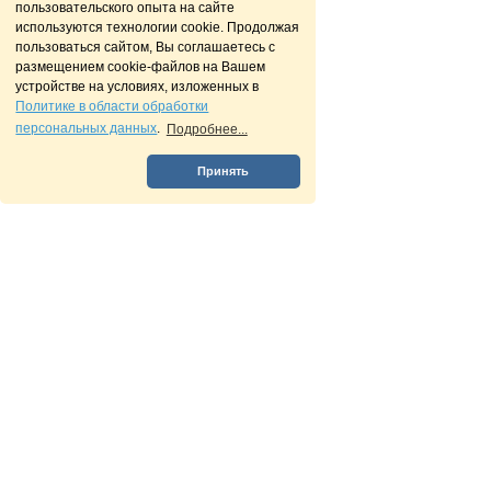
пользовательского опыта на сайте
используются технологии cookie. Продолжая
пользоваться сайтом, Вы соглашаетесь с
размещением cookie-файлов на Вашем
устройстве на условиях, изложенных в
Политике в области обработки
персональных данных
.
Подробнее...
Принять
О нас
Разделы
Пользователи
Презентация
Вакансии
Юристы
Помощь
Блоги
Студенты
Соглашение
Обсуждения
Организации
Персональные данные
Обзоры