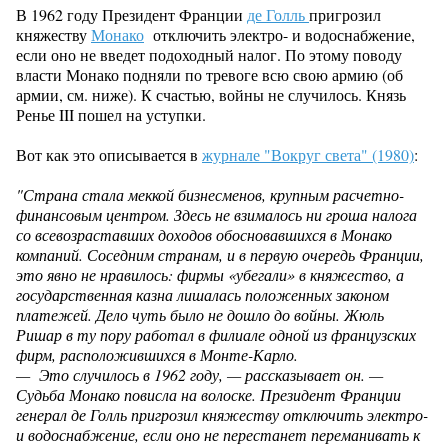
В 1962 году Президент Франции
де Голль
пригрозил
княжеству
Монако
отключить электро- и водоснабжение,
если оно не введет подоходный налог. По этому поводу
власти Монако подняли по тревоге всю свою армию (об
армии, см. ниже). К счастью, войны не случилось. Князь
Ренье III пошел на уступки.
Вот как это описывается в
журнале "Вокруг света" (1980)
:
"Страна стала меккой бизнесменов, крупным расчетно-
финансовым центром. Здесь не взималось ни гроша налога
со всевозраставших доходов обосновавшихся в Монако
компаний. Соседним странам, и в первую очередь Франции,
это явно не нравилось: фирмы «убегали» в княжество, а
государственная казна лишалась положенных законом
платежей. Дело чуть было не дошло до войны. Жюль
Ришар в ту пору работал в филиале одной из французских
фирм, расположившихся в Монте-Карло.
— Это случилось в 1962 году, — рассказывает он. —
Судьба Монако повисла на волоске. Президент Франции
генерал де Голль пригрозил княжеству отключить электро-
и водоснабжение, если оно не перестанет переманивать к